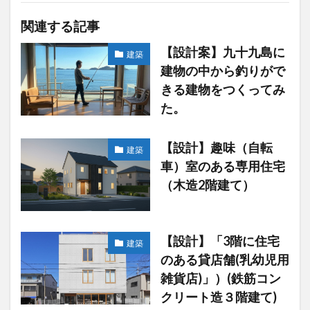
関連する記事
【設計案】九十九島に
建築
建物の中から釣りがで
きる建物をつくってみ
た。
【設計】趣味（自転
建築
車）室のある専用住宅
（木造2階建て）
【設計】「3階に住宅
建築
のある貸店舗(乳幼児用
雑貨店)」）(鉄筋コン
クリート造３階建て)