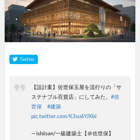
【設計案】佐世保玉屋を流行りの「サ
ステナブル百貨店」にしてみた。
#佐
世保
#建築
pic.twitter.com/K3su6YJXbI
— ishiisan/一級建築士【＠佐世保】