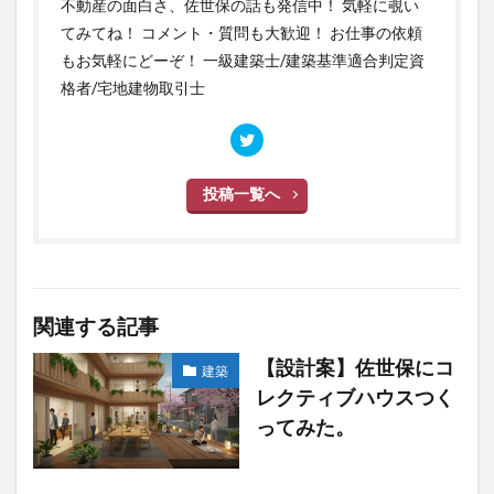
不動産の面白さ、佐世保の話も発信中！ 気軽に覗い
てみてね！ コメント・質問も大歓迎！ お仕事の依頼
もお気軽にどーぞ！ 一級建築士/建築基準適合判定資
格者/宅地建物取引士
投稿一覧へ
関連する記事
【設計案】佐世保にコ
建築
レクティブハウスつく
ってみた。