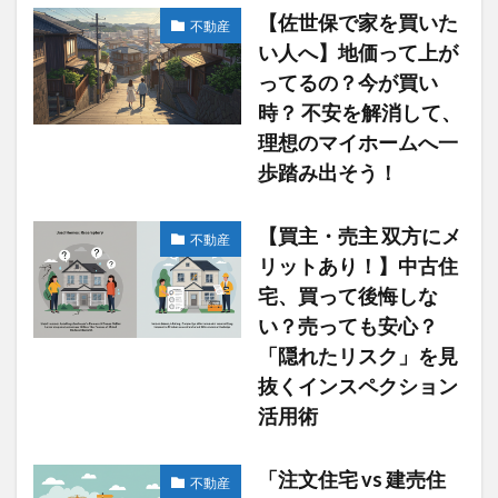
【佐世保で家を買いた
不動産
い人へ】地価って上が
ってるの？今が買い
時？ 不安を解消して、
理想のマイホームへ一
歩踏み出そう！
【買主・売主 双方にメ
不動産
リットあり！】中古住
宅、買って後悔しな
い？売っても安心？
「隠れたリスク」を見
抜くインスペクション
活用術
「注文住宅 vs 建売住
不動産